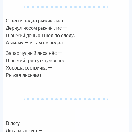
С ветки падал рыжий лист.
Дёрнул носом рыжий лис —
В рыжий день он шёл по следу,
А чьему — и сам не ведал.
Запах чудный лиса нёс —
В рыжий гриб уткнулся нос:
Хороша сестричка —
Рыжая лисичка!
В логу
Лиса мышкует —