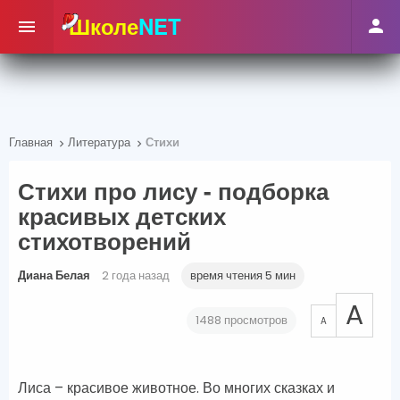
Школе
NET


Главная
Литература
Стихи


Стихи про лису - подборка
красивых детских
стихотворений
Диана Белая
2 года назад
время чтения 5 мин
A
1488 просмотров
A
Лиса – красивое животное. Во многих сказках и