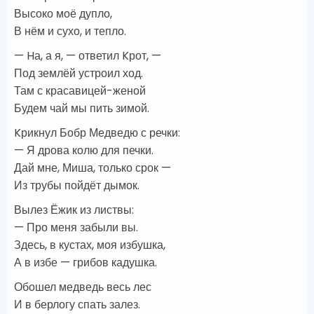
Высоко моё дупло,
В нём и сухо, и тепло.
— Hа, а я, — ответил Kрот, —
Под землёй устроил ход.
Там с красавицей-женой
Будем чай мы пить зимой.
Kрикнул Бобр Медведю с речки:
— Я дрова колю для печки.
Дай мне, Миша, только срок —
Из трубы пойдёт дымок.
Вылез Ёжик из листвы:
— Про меня забыли вы.
Здесь, в кустах, моя избушка,
А в избе — грибов кадушка.
Обошел медведь весь лес
И в берлогу спать залез.