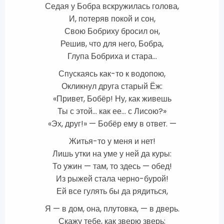
Седая у Бобра вскружилась голова,
И, потеряв покой и сон,
Свою Бобриху бросил он,
Решив, что для него, Бобра,
Глупа Бобриха и стара…
Спускаясь как-то к водопою,
Окликнул друга старый Ёж:
«Привет, Бобёр! Ну, как живешь
Ты с этой… как ее… с Лисою?»
«Эх, друг!» — Бобёр ему в ответ. —
Житья-то у меня и нет!
Лишь утки на уме у ней да куры:
То ужин — там, то здесь — обед!
Из рыжей стала черно-бурой!
Ей все гулять бы да рядиться,
Я — в дом, она, плутовка, — в дверь.
Скажу тебе, как зверю зверь: