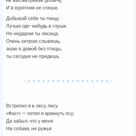
не высматривай добычу,
И в курятник не спеши,
Добывай себе ты пищу,
Лучше где-нибудь в глуши.
Но недаром ты лисица,
Очень хитрою слывешь,
знаю я домой без птицы,
ты сегодня не придешь.
Встретил я в лесу лису.
«Фас!» — хотел я крикнуть псу,
Да забыл, что у меня
Ни собаки, ни ружья