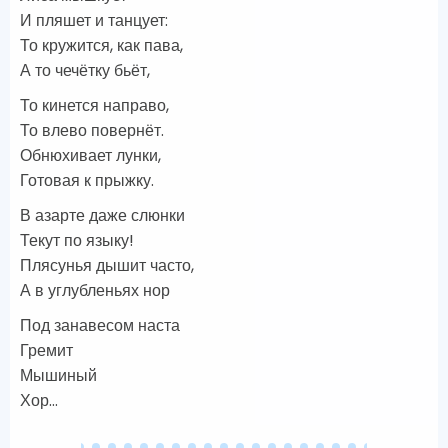
И пляшет и танцует:
То кружится, как пава,
А то чечётку бьёт,
То кинется направо,
То влево повернёт.
Обнюхивает лунки,
Готовая к прыжку.
В азарте даже слюнки
Текут по языку!
Плясунья дышит часто,
А в углубленьях нор
Под занавесом наста
Гремит
Мышиный
Хор…