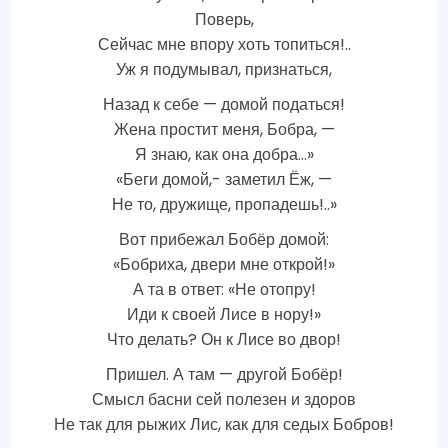
Поверь,
Сейчас мне впору хоть топиться!..
Уж я подумывал, признаться,
Назад к себе — домой податься!
Жена простит меня, Бобра, —
Я знаю, как она добра…»
«Беги домой,- заметил Ёж, —
Не то, дружище, пропадешь!..»
Вот прибежал Бобёр домой:
«Бобриха, двери мне открой!»
А та в ответ: «Не отопру!
Иди к своей Лисе в нору!»
Что делать? Он к Лисе во двор!
Пришел. А там — другой Бобёр!
Смысл басни сей полезен и здоров
Не так для рыжих Лис, как для седых Бобров!