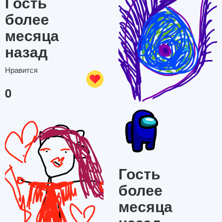
Гость
более
месяца
назад
Нравится
0
Гость
более
месяца