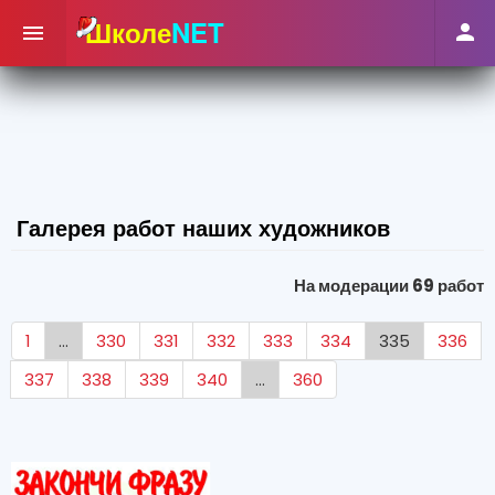
Школе
NET


Галерея работ наших художников
На модерации 69 работ
1
...
330
331
332
333
334
335
336
337
338
339
340
...
360