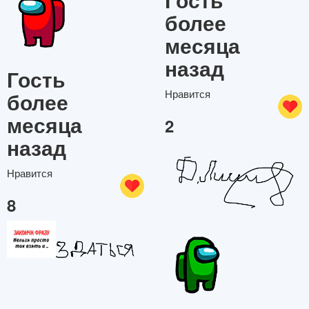
более
месяца
назад
Гость
более
Нравится
месяца
2
назад
Нравится
8