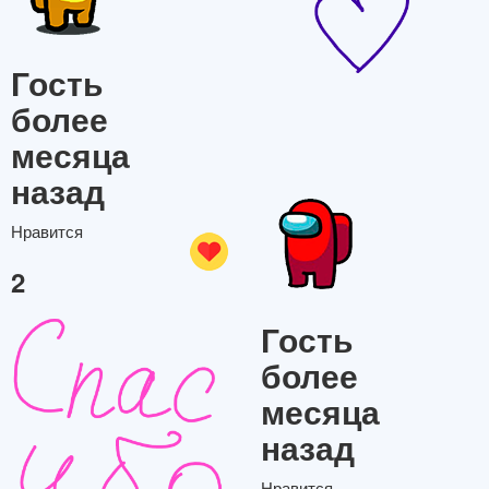
Гость
более
месяца
назад
Нравится
2
Гость
более
месяца
назад
Нравится