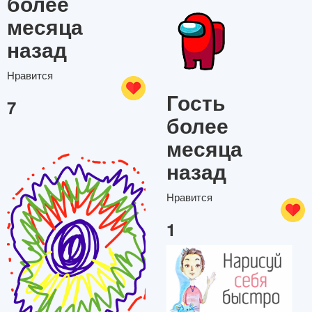
более
месяца
назад
Нравится
Гость
7
более
месяца
назад
Нравится
1