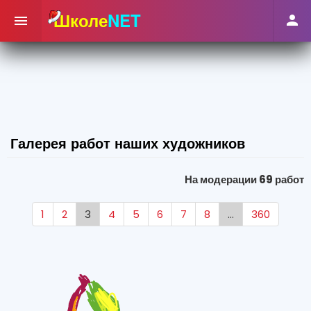
Школе
NET


Галерея работ наших художников
На модерации 69 работ
1
2
3
4
5
6
7
8
...
360